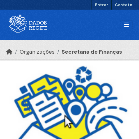
Ir para o conteúdo principal
Entrar
Contato
Organizações
Secretaria de Finanças