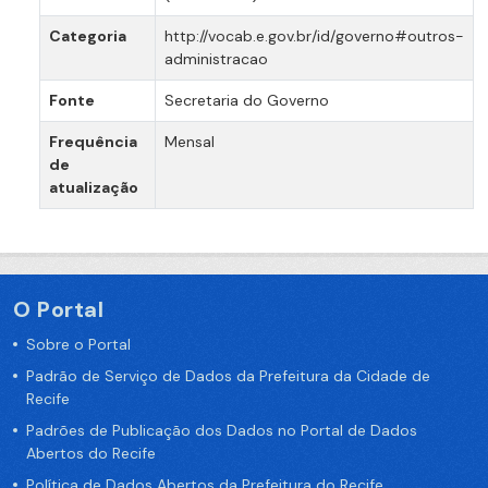
Categoria
http://vocab.e.gov.br/id/governo#outros-
administracao
Fonte
Secretaria do Governo
Frequência
Mensal
de
atualização
O Portal
Sobre o Portal
Padrão de Serviço de Dados da Prefeitura da Cidade de
Recife
Padrões de Publicação dos Dados no Portal de Dados
Abertos do Recife
Política de Dados Abertos da Prefeitura do Recife