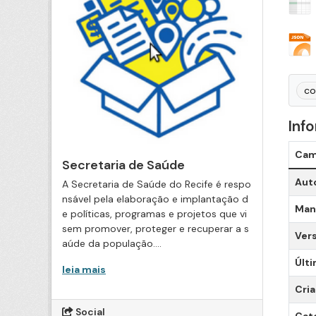
co
Inf
Ca
Secretaria de Saúde
Aut
A Secretaria de Saúde do Recife é respo
nsável pela elaboração e implantação d
Man
e políticas, programas e projetos que vi
sem promover, proteger e recuperar a s
Ver
aúde da população....
Últi
leia mais
Cri
Social