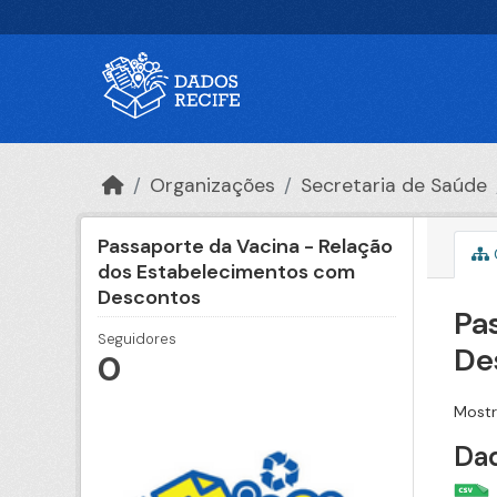
Ir para o conteúdo principal
Organizações
Secretaria de Saúde
Passaporte da Vacina - Relação
dos Estabelecimentos com
Descontos
Pa
Seguidores
De
0
Mostr
Dad