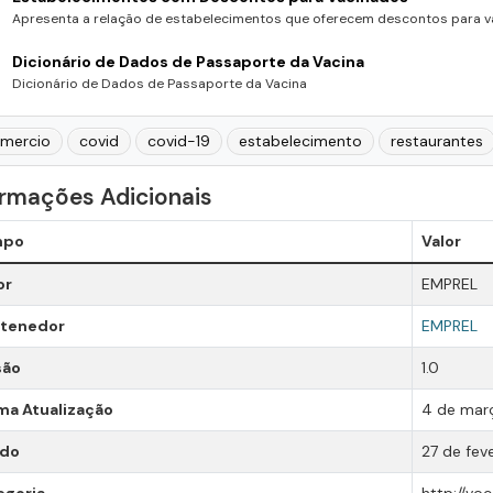
Apresenta a relação de estabelecimentos que oferecem descontos para va
Dicionário de Dados de Passaporte da Vacina
Dicionário de Dados de Passaporte da Vacina
mercio
covid
covid-19
estabelecimento
restaurantes
ormações Adicionais
mpo
Valor
or
EMPREL
tenedor
EMPREL
são
1.0
ma Atualização
4 de març
ado
27 de fev