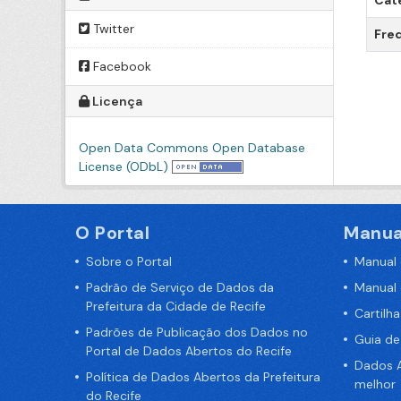
Cat
Twitter
Freq
Facebook
Licença
Open Data Commons Open Database
License (ODbL)
O Portal
Manua
Sobre o Portal
Manual
Padrão de Serviço de Dados da
Manual
Prefeitura da Cidade de Recife
Cartilh
Padrões de Publicação dos Dados no
Guia d
Portal de Dados Abertos do Recife
Dados A
Política de Dados Abertos da Prefeitura
melhor
do Recife