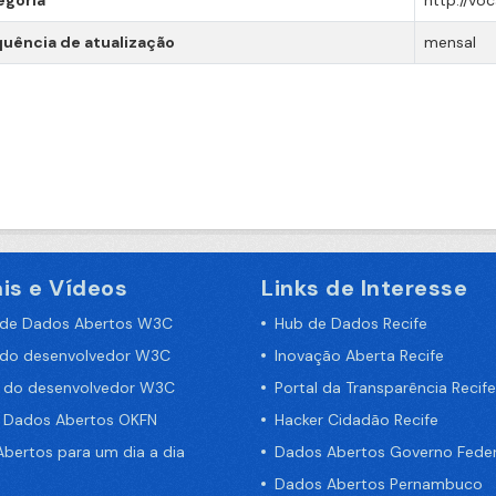
egoria
http://vo
uência de atualização
mensal
is e Vídeos
Links de Interesse
 de Dados Abertos W3C
Hub de Dados Recife
 do desenvolvedor W3C
Inovação Aberta Recife
a do desenvolvedor W3C
Portal da Transparência Recife
e Dados Abertos OKFN
Hacker Cidadão Recife
bertos para um dia a dia
Dados Abertos Governo Feder
Dados Abertos Pernambuco