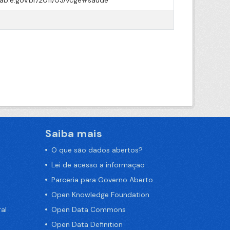
cab.e.gov.br/2011/03/vcge#saude
Saiba mais
O que são dados abertos?
Lei de acesso a informação
Parceria para Governo Aberto
Open Knowledge Foundation
al
Open Data Commons
Open Data Definition