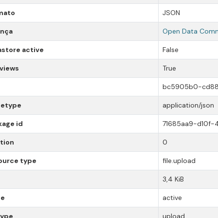
mato
JSON
ença
Open Data Comm
store active
False
 views
True
bc5905b0-cd88-
etype
application/json
kage id
71685aa9-d10f
tion
0
ource type
file.upload
3,4 KiB
te
active
type
upload