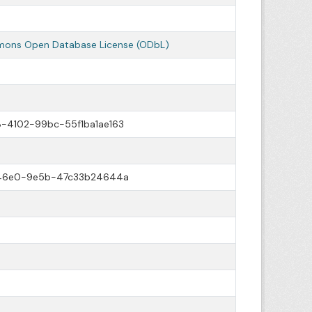
ons Open Database License (ODbL)
4102-99bc-55f1ba1ae163
-46e0-9e5b-47c33b24644a