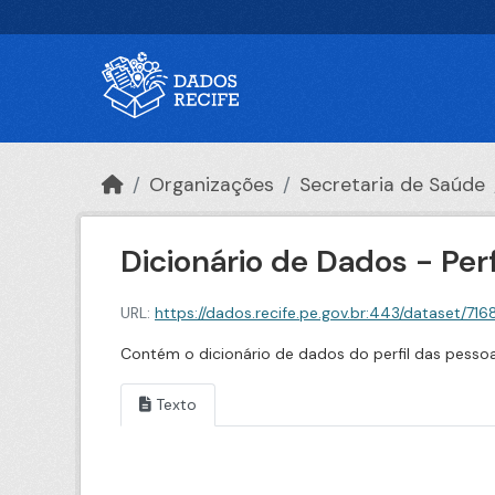
Ir para o conteúdo principal
Organizações
Secretaria de Saúde
Dicionário de Dados - Per
URL:
https://dados.recife.pe.gov.br:443/dataset/71685aa9-d
Contém o dicionário de dados do perfil das pesso
Texto