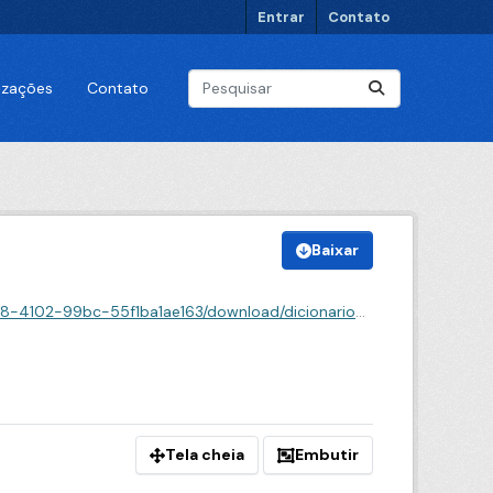
Entrar
Contato
lizações
Contato
Baixar
oad/dicionario-de-dados-perfil-das-pessoas-vacinadas.json
Tela cheia
Embutir