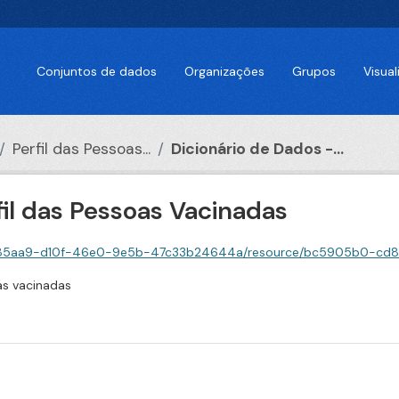
Conjuntos de dados
Organizações
Grupos
Visua
Perfil das Pessoas...
Dicionário de Dados -...
fil das Pessoas Vacinadas
10f-46e0-9e5b-47c33b24644a/resource/bc5905b0-cd88-4102-99bc-55f1ba1ae163/downl
as vacinadas