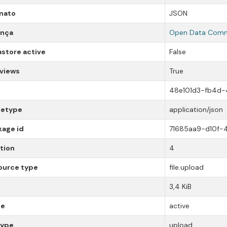
mato
JSON
ença
Open Data Comm
store active
False
 views
True
48e101d3-fb4d
etype
application/json
kage id
71685aa9-d10f
tion
4
ource type
file.upload
3,4 KiB
te
active
type
upload