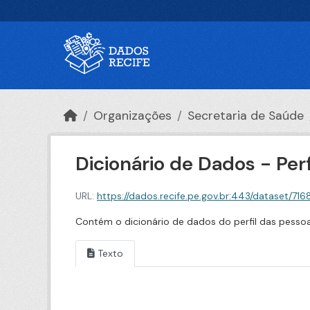
Ir para o conteúdo principal
Organizações
Secretaria de Saúde
Dicionário de Dados - Per
URL:
https://dados.recife.pe.gov.br:443/dataset/71685aa9-d
Contém o dicionário de dados do perfil das pesso
Texto