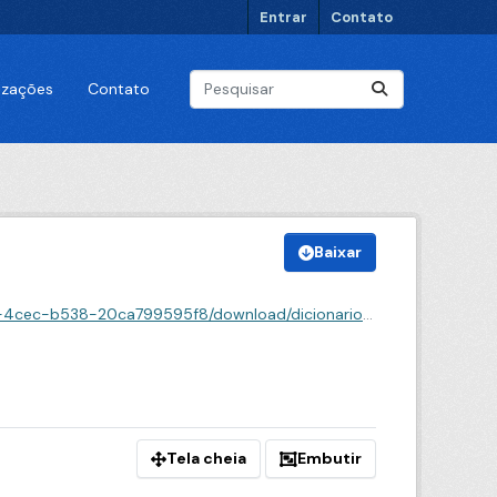
Entrar
Contato
lizações
Contato
Baixar
oad/dicionario-de-dados-perfil-das-pessoas-vacinadas.json
Tela cheia
Embutir