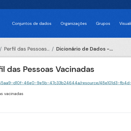
Conjuntos de dados
Organizações
Grupos
Visua
Perfil das Pessoas...
Dicionário de Dados -...
fil das Pessoas Vacinadas
10f-46e0-9e5b-47c33b24644a/resource/48e101d3-fb4d-4cec-b538-20ca799595f8/downl
as vacinadas