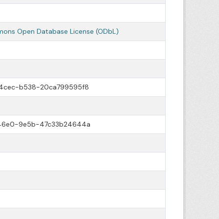
ons Open Database License (ODbL)
-4cec-b538-20ca799595f8
-46e0-9e5b-47c33b24644a