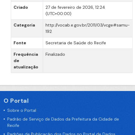
Criado
27 de fevereiro de 2026, 12:24
(UTC+00:00)
Categoria
http://vocab.e.gov.br/2011/03/vcge#samu-
192
Fonte
Secretaria de Saúde do Recife
Frequência
Finalizado
de
atualização
O Portal
Sobre o Portal
Padrão de Serviço de Dados da Prefeitura da Cidade de
Recife
Padrões de Publicação dos Dados no Portal de Dados