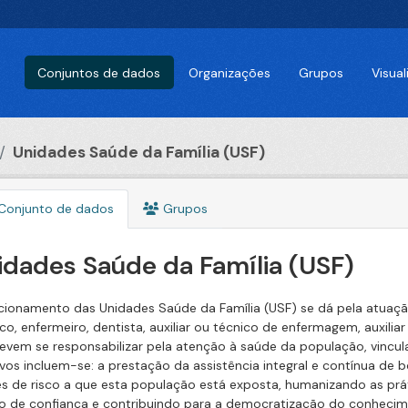
Conjuntos de dados
Organizações
Grupos
Visua
Unidades Saúde da Família (USF)
Conjunto de dados
Grupos
idades Saúde da Família (USF)
cionamento das Unidades Saúde da Família (USF) se dá pela atuaçã
co, enfermeiro, dentista, auxiliar ou técnico de enfermagem, auxili
evem se responsabilizar pela atenção à saúde da população, vincula
ivos incluem-se: a prestação da assistência integral e contínua de 
es de risco a que esta população está exposta, humanizando as pr
lo de confiança e contribuindo para a democratização do conhec