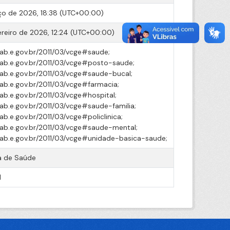
o de 2026, 18:38 (UTC+00:00)
ereiro de 2026, 12:24 (UTC+00:00)
cab.e.gov.br/2011/03/vcge#saude;
cab.e.gov.br/2011/03/vcge#posto-saude;
cab.e.gov.br/2011/03/vcge#saude-bucal;
cab.e.gov.br/2011/03/vcge#farmacia;
cab.e.gov.br/2011/03/vcge#hospital;
cab.e.gov.br/2011/03/vcge#saude-familia;
ab.e.gov.br/2011/03/vcge#policlinica;
cab.e.gov.br/2011/03/vcge#saude-mental;
cab.e.gov.br/2011/03/vcge#unidade-basica-saude;
a de Saúde
l