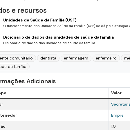
os e recursos
Unidades de Saúde da Família (USF)
O funcionamento das Unidades Saúde da Família (USF) se dá pela atuação d
Dicionário de dados das unidades de saúde da família
Dicionário de dados das unidades de saúde da família
ente comunitário
dentista
enfermagem
enfermeiro
mé
ude da família
ormações Adicionais
mpo
Valor
or
Secretari
tenedor
Emprel
são
1.0