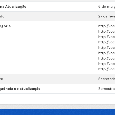
ma Atualização
6 de març
ado
27 de fev
egoria
http://vo
http://vo
http://vo
http://vo
http://vo
http://vo
http://voc
http://vo
http://vo
te
Secretari
uência de atualização
Semestra