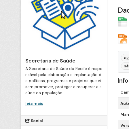
Dad
ag
Secretaria de Saúde
sá
A Secretaria de Saúde do Recife é respo
nsável pela elaboração e implantação d
Inf
e políticas, programas e projetos que vi
sem promover, proteger e recuperar a s
Ca
aúde da população....
leia mais
Aut
Man
Social
Ver