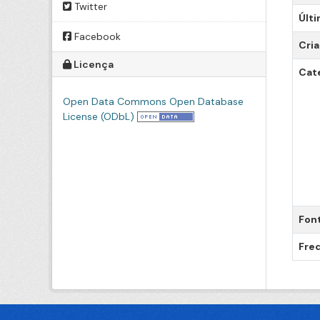
Twitter
Últi
Facebook
Cri
Licença
Cat
Open Data Commons Open Database
License (ODbL)
Fon
Freq