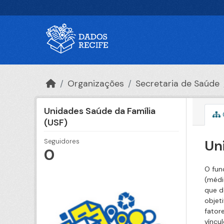
Ir para o conteúdo principal
Organizações
Secretaria de Saúde
Unidades Saúde da Família
(USF)
Un
Seguidores
0
O fun
(médi
que d
objet
fator
víncu