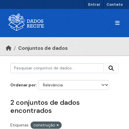
Ir para o conteúdo principal
Entrar
Contato
Conjuntos de dados
Ordenar por
2 conjuntos de dados
encontrados
Etiquetas:
construção