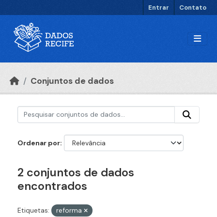
Ir para o conteúdo principal
Entrar
Contato
Conjuntos de dados
Ordenar por
2 conjuntos de dados
encontrados
Etiquetas:
reforma