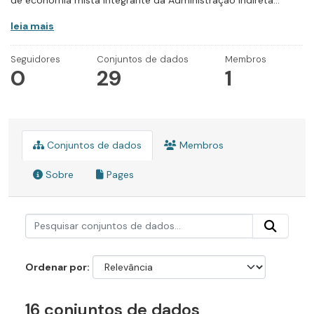
de economia mista integrante da Administração Indireta...
leia mais
Seguidores
Conjuntos de dados
Membros
0
29
1
Conjuntos de dados
Membros
Sobre
Pages
Ordenar por
16 conjuntos de dados