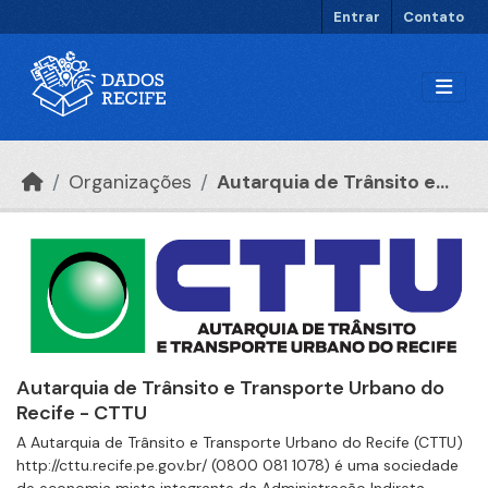
Ir para o conteúdo principal
Entrar
Contato
Organizações
Autarquia de Trânsito e...
Autarquia de Trânsito e Transporte Urbano do
Recife - CTTU
A Autarquia de Trânsito e Transporte Urbano do Recife (CTTU)
http://cttu.recife.pe.gov.br/ (0800 081 1078) é uma sociedade