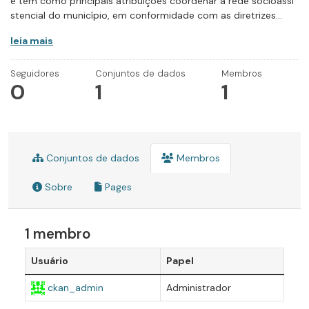
e tem como principais atribuições coordenar a rede socioassi
stencial do município, em conformidade com as diretrizes...
leia mais
Seguidores
Conjuntos de dados
Membros
0
1
1
Conjuntos de dados
Membros
Sobre
Pages
1 membro
Usuário
Papel
ckan_admin
Administrador