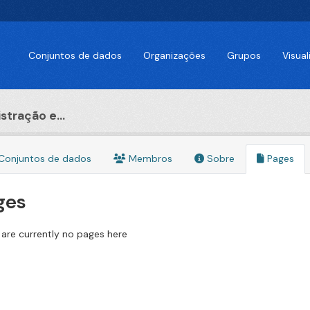
Conjuntos de dados
Organizações
Grupos
Visua
stração e...
Conjuntos de dados
Membros
Sobre
Pages
ges
 are currently no pages here