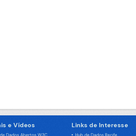
is e Vídeos
Links de Interesse
 de Dados Abertos W3C
Hub de Dados Recife