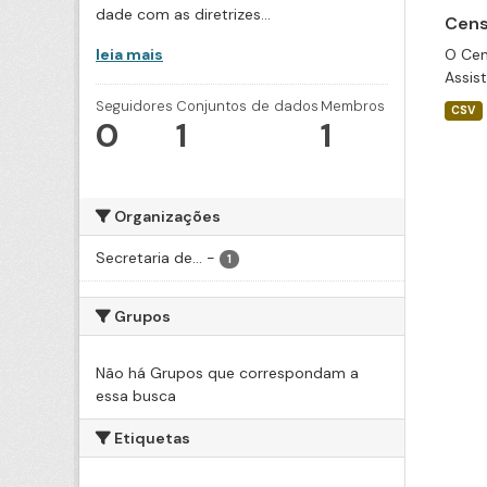
dade com as diretrizes...
Cens
leia mais
O Cen
Assis
Seguidores
Conjuntos de dados
Membros
CSV
0
1
1
Organizações
Secretaria de...
-
1
Grupos
Não há Grupos que correspondam a
essa busca
Etiquetas