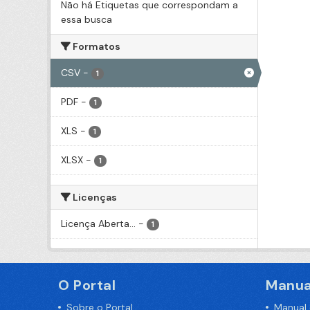
Não há Etiquetas que correspondam a
essa busca
Formatos
CSV
-
1
PDF
-
1
XLS
-
1
XLSX
-
1
Licenças
Licença Aberta...
-
1
O Portal
Manua
Sobre o Portal
Manual