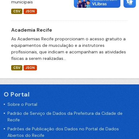
municipais
CSV
JSON
Academia Recife
As Academias Recife proporcionam o acesso gratuito a
equipamentos de musculação e a instrutores
profissionais, que indicam e acompanham as atividades
físicas a serem realizadas...
CSV
JSON
O Portal
Sobre o Portal
Padrão de Serviço de Dados da Prefeitura da Cidade de
Recife
Padrões de Publicação dos Dados no Portal de Dados
Abertos do Recife