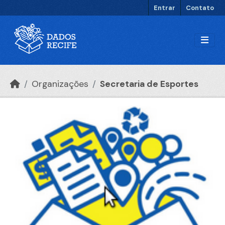
Ir para o conteúdo principal
Entrar
Contato
Organizações
Secretaria de Esportes