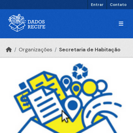
Ir para o conteúdo principal
Entrar
Contato
Organizações
Secretaria de Habitação