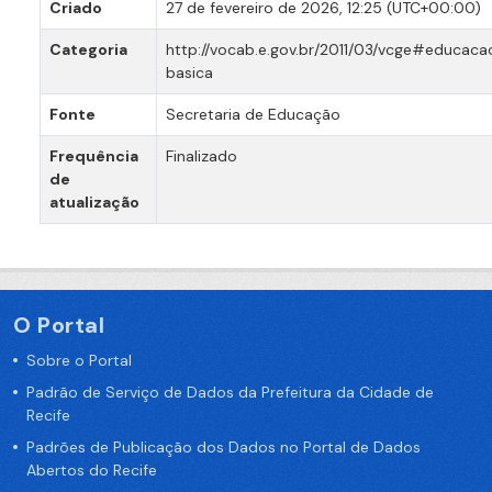
Criado
27 de fevereiro de 2026, 12:25 (UTC+00:00)
Categoria
http://vocab.e.gov.br/2011/03/vcge#educaca
basica
Fonte
Secretaria de Educação
Frequência
Finalizado
de
atualização
O Portal
Sobre o Portal
Padrão de Serviço de Dados da Prefeitura da Cidade de
Recife
Padrões de Publicação dos Dados no Portal de Dados
Abertos do Recife