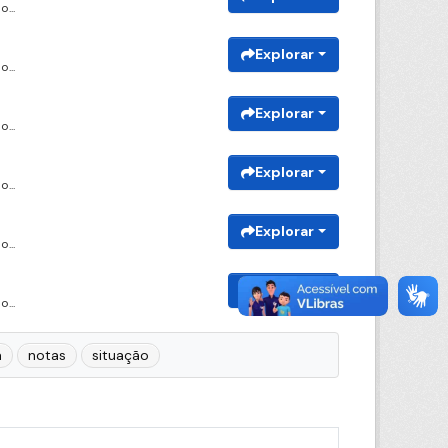
...
Explorar
...
Explorar
...
Explorar
...
Explorar
...
Explorar
...
a
notas
situação