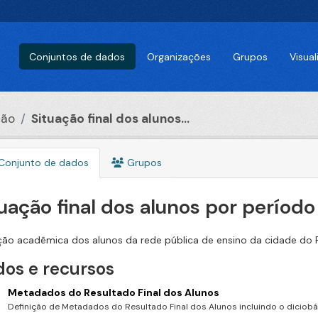
Conjuntos de dados
Organizações
Grupos
Visua
ção
Situação final dos alunos...
Conjunto de dados
Grupos
uação final dos alunos por período 
ção acadêmica dos alunos da rede pública de ensino da cidade do Re
os e recursos
Metadados do Resultado Final dos Alunos
Definição de Metadados do Resultado Final dos Alunos incluindo o diciobári