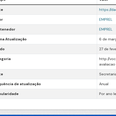
te
https://da
or
EMPREL
tenedor
EMPREL
ma Atualização
6 de març
ado
27 de fev
egoria
http://vo
avaliacao
te
Secretari
uência de atualização
Anual
nularidade
Por ano le