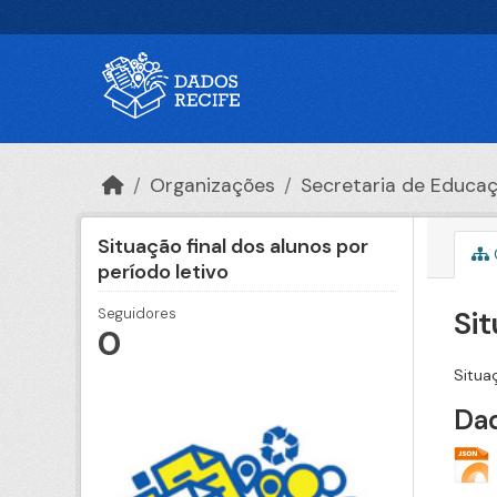
Ir para o conteúdo principal
Organizações
Secretaria de Educa
Situação final dos alunos por
período letivo
Sit
Seguidores
0
Situa
Dad