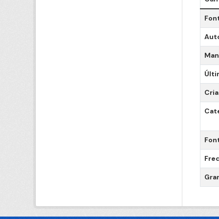
Fon
Aut
Man
Últi
Cri
Cat
Fon
Freq
Gra