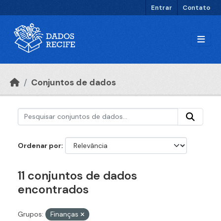
Ir para o conteúdo principal
Entrar
Contato
Conjuntos de dados
Ordenar por
11 conjuntos de dados
encontrados
Grupos:
Finanças