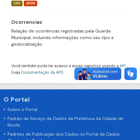
CSV
JSON
Ocorrencias
Relação de ocorrências registradas pela Guarda
Municipal, incluindo informações como seu tipo e
geolocalização.
Você também pode ter acesso a esses registros usando a
API
(veja
Documentação da API
).
O Portal
Sobre o Portal
Padrão de Serviço de Dados da Prefeitura da Cidade de
Recife
Padrões de Publicação dos Dados no Portal de Dados