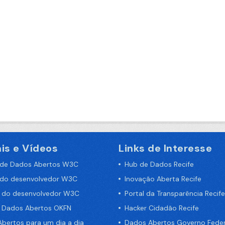
is e Vídeos
Links de Interesse
 de Dados Abertos W3C
Hub de Dados Recife
 do desenvolvedor W3C
Inovação Aberta Recife
a do desenvolvedor W3C
Portal da Transparência Recife
e Dados Abertos OKFN
Hacker Cidadão Recife
bertos para um dia a dia
Dados Abertos Governo Feder