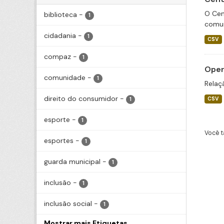
O Cen
biblioteca
-
1
comun
cidadania
-
1
CSV
compaz
-
1
Oper
comunidade
-
1
Relaç
direito do consumidor
-
CSV
1
esporte
-
1
Você t
esportes
-
1
guarda municipal
-
1
inclusão
-
1
inclusão social
-
1
Mostrar mais Etiquetas