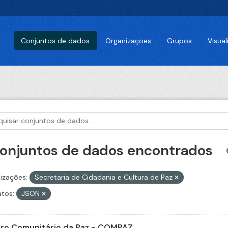
Conjuntos de dados
Organizações
Grupos
Visua
conjuntos de dados encontrados
izações:
Secretaria de Cidadania e Cultura de Paz
tos:
JSON
ro Comunitário da Paz - COMPAZ