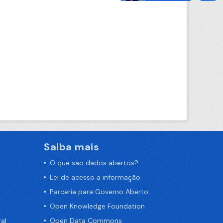
Saiba mais
O que são dados abertos?
Lei de acesso a informação
Parceria para Governo Aberto
Open Knowledge Foundation
al
Open Data Commons