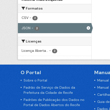
Formatos
CSV
-
2
JSON
-
2
Licenças
Licença Aberta...
-
2
O Portal
Manua
Sobre o Portal
Manual
Padrão de Serviço de Dados da
Manual
Prefeitura da Cidade de Recife
Cartilh
Padrões de Publicação dos Dados no
Guia d
Portal de Dados Abertos do Recife
Dados A