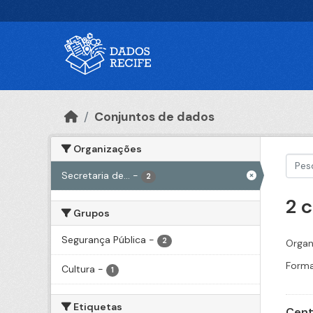
Ir para o conteúdo principal
Conjuntos de dados
Organizações
Secretaria de...
-
2
2 
Grupos
Segurança Pública
-
2
Organ
Forma
Cultura
-
1
Etiquetas
Cent