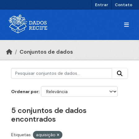
Ir para o conteúdo principal
Entrar
Contato
Conjuntos de dados
Ordenar por
5 conjuntos de dados
encontrados
Etiquetas:
aquisição