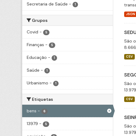
Secretaria de Saúde
-
trans
1
JSON
Grupos
Covid
-
SEDU
5
São o
Finanças
-
5
8.666
Educação
-
CSV
1
Saúde
-
1
SEGO
Urbanismo
-
São o
1
13.97
Etiquetas
CSV
bens
-
6
SEIN
13979
-
5
São o
13.97