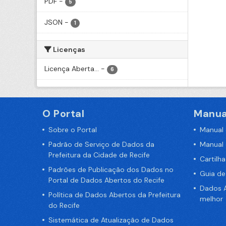
PDF
-
5
JSON
-
1
Licenças
Licença Aberta...
-
6
O Portal
Manua
Sobre o Portal
Manual
Padrão de Serviço de Dados da
Manual
Prefeitura da Cidade de Recife
Cartilh
Padrões de Publicação dos Dados no
Guia d
Portal de Dados Abertos do Recife
Dados A
Política de Dados Abertos da Prefeitura
melhor
do Recife
Sistemática de Atualização de Dados