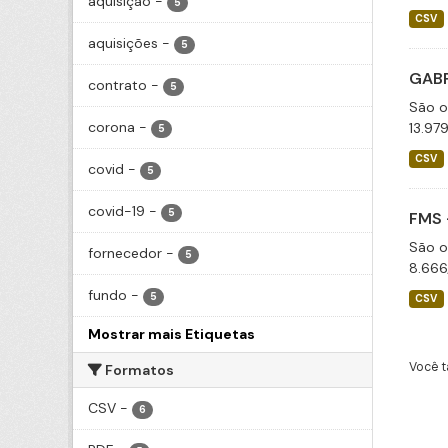
aquisição
-
5
CSV
aquisições
-
5
GABP
contrato
-
5
São o
corona
-
13.97
5
CSV
covid
-
5
covid-19
-
5
FMS 
São o
fornecedor
-
5
8.666
fundo
-
5
CSV
Mostrar mais Etiquetas
Você t
Formatos
CSV
-
6