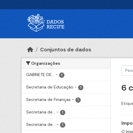
Ir para o conteúdo principal
Conjuntos de dados
Organizações
GABINETE DE...
-
1
6 
Secretaria de Educação
-
1
Secretaria de Finanças
-
1
Etiqu
Secretaria de...
-
1
Impo
Secretaria de...
-
1
O Imp