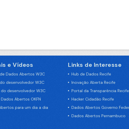
is e Vídeos
Links de Interesse
 de Dados Abertos W3C
Hub de Dados Recife
 do desenvolvedor W3C
Inovação Aberta Recife
a do desenvolvedor W3C
Portal da Transparência Recife
e Dados Abertos OKFN
Hacker Cidadão Recife
bertos para um dia a dia
Dados Abertos Governo Feder
Dados Abertos Pernambuco