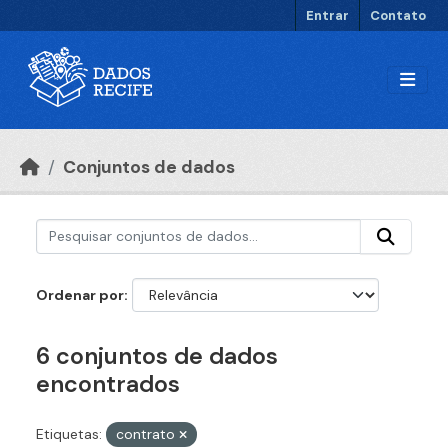
Ir para o conteúdo principal
Entrar
Contato
Conjuntos de dados
Ordenar por
6 conjuntos de dados
encontrados
Etiquetas:
contrato