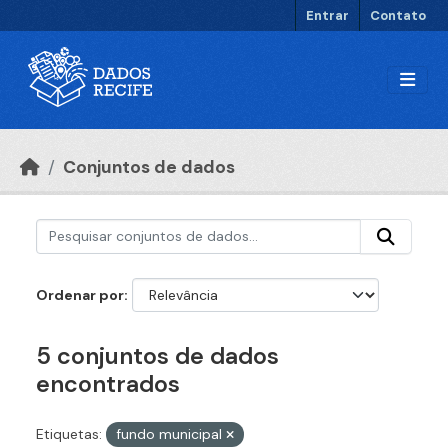
Ir para o conteúdo principal
Entrar
Contato
Conjuntos de dados
Ordenar por
5 conjuntos de dados
encontrados
Etiquetas:
fundo municipal