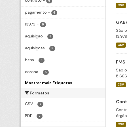
contrato
-
6
CSV
pagamento
-
6
GABP
13979
-
5
São o
aquisição
-
13.97
5
CSV
aquisições
-
5
bens
-
5
FMS 
São o
corona
-
5
8.666
Mostrar mais Etiquetas
CSV
Formatos
Cont
CSV
-
7
Contr
PDF
-
órgão
7
CSV