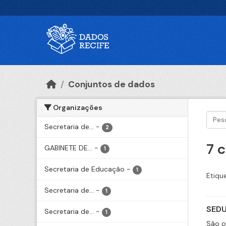
Ir para o conteúdo principal
Conjuntos de dados
Organizações
Secretaria de...
-
2
7 
GABINETE DE...
-
1
Secretaria de Educação
-
1
Etiqu
Secretaria de...
-
1
SEDU
Secretaria de...
-
1
São o