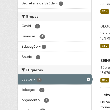
Secretaria de Saúde
-
8.666
1
CSV
Grupos
Covid
-
SEGO
5
São o
Finanças
-
4
13.97
Educação
-
CSV
1
Saúde
-
1
SEIN
São o
Etiquetas
13.97
gastos
-
7
CSV
licitação
-
7
Lici
orçamento
-
7
Licit
fornec