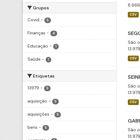
8.666
Grupos
CSV
Covid
-
5
Finanças
-
SEGO
4
São o
Educação
-
1
13.97
Saúde
-
CSV
1
Etiquetas
SEIN
São o
13979
-
5
13.97
aquisição
-
5
CSV
aquisições
-
5
GABP
bens
-
5
São o
13.97