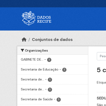
Ir para o conteúdo principal
Conjuntos de dados
Organizações
GABINETE DE...
-
1
5 
Secretaria de Educação
-
1
Secretaria de...
-
1
Etiqu
Secretaria de...
-
1
SEDU
Secretaria de Saúde
-
1
São o