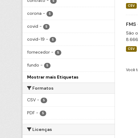
contrato
-
5
CSV
corona
-
5
FMS 
covid
-
5
São o
covid-19
-
8.666
5
CSV
fornecedor
-
5
fundo
-
5
Você t
Mostrar mais Etiquetas
Formatos
CSV
-
5
PDF
-
5
Licenças