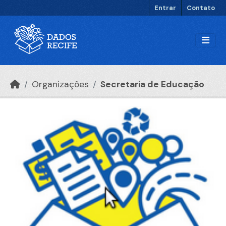
Ir para o conteúdo principal
Entrar
Contato
Organizações
Secretaria de Educação