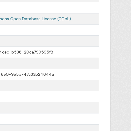
ons Open Database License (ODbL)
-4cec-b538-20ca799595f8
-46e0-9e5b-47c33b24644a