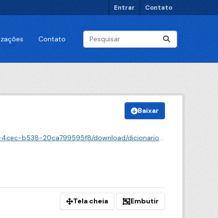
Entrar
Contato
lizações
Contato
Baixar
oad/dicionario-de-dados-perfil-das-pessoas-vacinadas.json
Tela cheia
Embutir