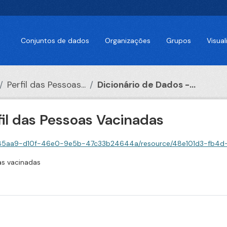
Conjuntos de dados
Organizações
Grupos
Visua
Perfil das Pessoas...
Dicionário de Dados -...
fil das Pessoas Vacinadas
10f-46e0-9e5b-47c33b24644a/resource/48e101d3-fb4d-4cec-b538-20ca799595f8/downl
as vacinadas