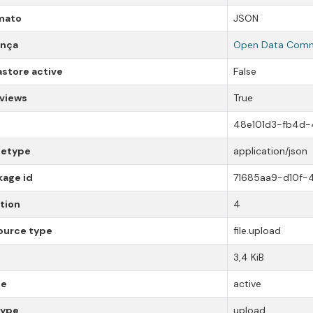
mato
JSON
ença
Open Data Comm
store active
False
 views
True
48e101d3-fb4d
etype
application/json
kage id
71685aa9-d10f
tion
4
ource type
file.upload
3,4 KiB
te
active
type
upload