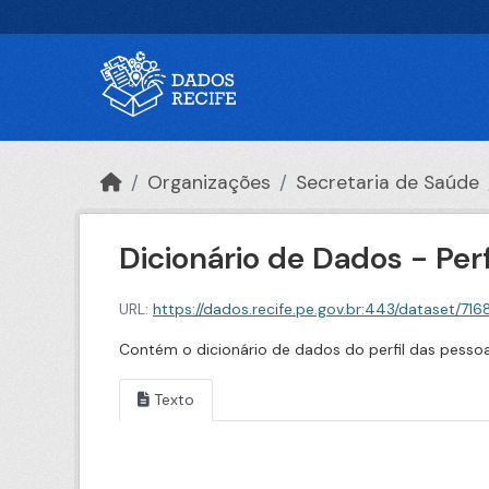
Ir para o conteúdo principal
Organizações
Secretaria de Saúde
Dicionário de Dados - Per
URL:
https://dados.recife.pe.gov.br:443/dataset/71685aa9-d
Contém o dicionário de dados do perfil das pesso
Texto