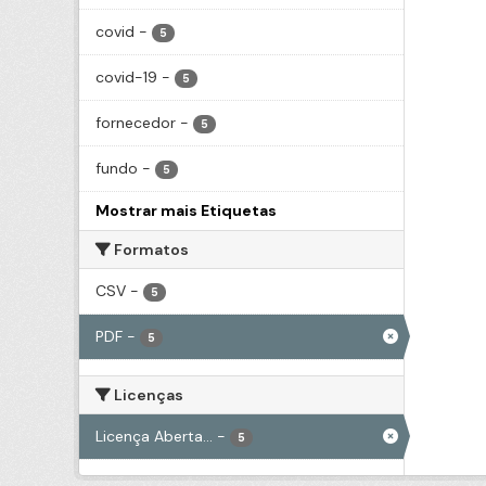
covid
-
5
covid-19
-
5
fornecedor
-
5
fundo
-
5
Mostrar mais Etiquetas
Formatos
CSV
-
5
PDF
-
5
Licenças
Licença Aberta...
-
5