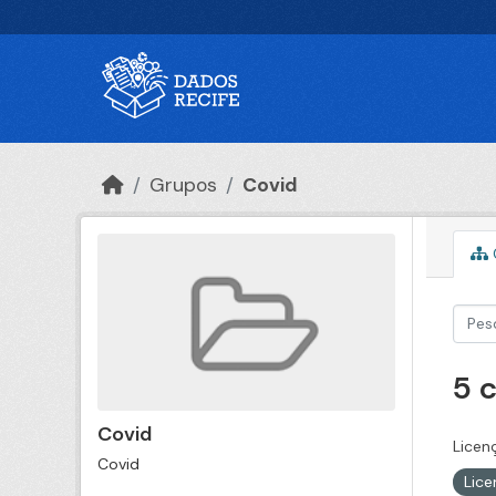
Ir para o conteúdo principal
Grupos
Covid
5 
Covid
Licen
Covid
Lic