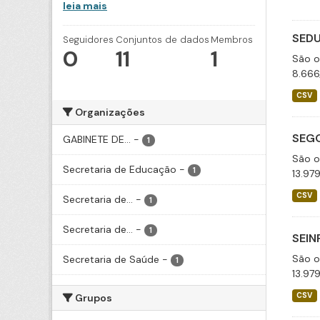
leia mais
SEDU
Seguidores
Conjuntos de dados
Membros
0
11
1
São o
8.666
CSV
Organizações
SEGO
GABINETE DE...
-
1
São o
Secretaria de Educação
-
1
13.97
CSV
Secretaria de...
-
1
Secretaria de...
-
1
SEIN
São o
Secretaria de Saúde
-
1
13.97
CSV
Grupos