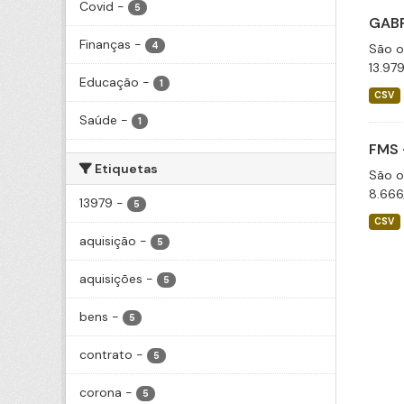
Covid
-
5
GABP
Finanças
-
4
São o
13.97
Educação
-
1
CSV
Saúde
-
1
FMS 
Etiquetas
São o
8.666
13979
-
5
CSV
aquisição
-
5
aquisições
-
5
bens
-
5
contrato
-
5
corona
-
5