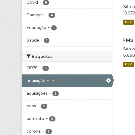
Covid
-
5
São o
13.97
Finanças
-
4
CSV
Educação
-
1
FMS 
Saúde
-
1
São o
8.666
Etiquetas
CSV
13979
-
5
aquisição
-
5
aquisições
-
5
bens
-
5
contrato
-
5
corona
-
5