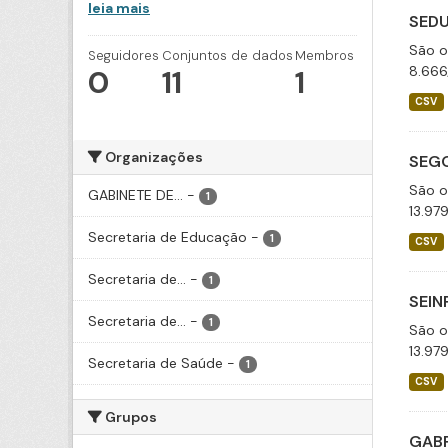
leia mais
SEDU
São o
Seguidores
Conjuntos de dados
Membros
8.666
0
11
1
CSV
Organizações
SEGO
São o
GABINETE DE...
-
1
13.97
Secretaria de Educação
-
1
CSV
Secretaria de...
-
1
SEIN
Secretaria de...
-
1
São o
13.97
Secretaria de Saúde
-
1
CSV
Grupos
GABP