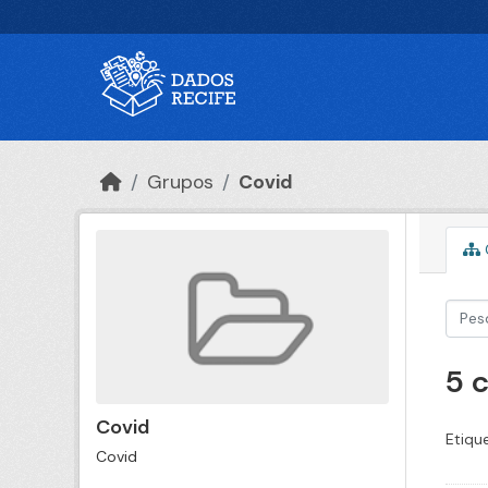
Ir para o conteúdo principal
Grupos
Covid
5 
Covid
Etiqu
Covid