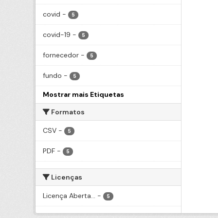
covid
-
5
covid-19
-
5
fornecedor
-
5
fundo
-
5
Mostrar mais Etiquetas
Formatos
CSV
-
5
PDF
-
5
Licenças
Licença Aberta...
-
5