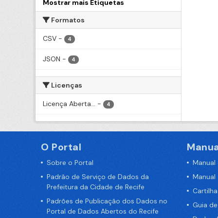
Mostrar mais Etiquetas
Formatos
CSV
-
4
JSON
-
4
Licenças
Licença Aberta...
-
4
O Portal
Manua
Sobre o Portal
Manual
Padrão de Serviço de Dados da
Manual
Prefeitura da Cidade de Recife
Cartilh
Padrões de Publicação dos Dados no
Guia d
Portal de Dados Abertos do Recife