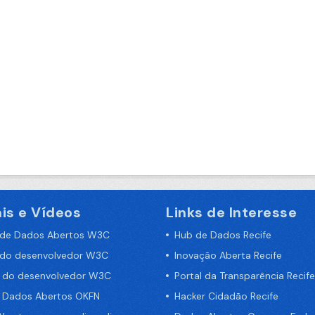
is e Vídeos
Links de Interesse
 de Dados Abertos W3C
Hub de Dados Recife
 do desenvolvedor W3C
Inovação Aberta Recife
a do desenvolvedor W3C
Portal da Transparência Recife
e Dados Abertos OKFN
Hacker Cidadão Recife