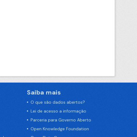
Saiba mais
O que são dados abertos?
Lei de acesso a informação
Parceria para Governo Aberto
Open Knowledge Foundation