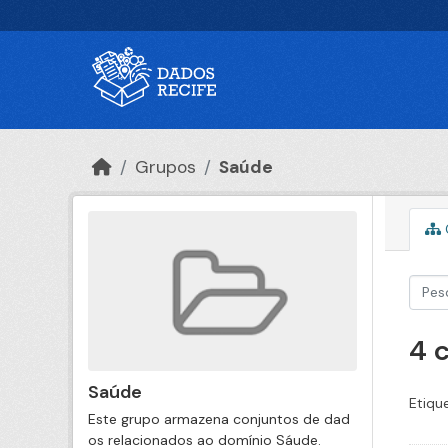
Ir para o conteúdo principal
Grupos
Saúde
4 
Saúde
Etiqu
Este grupo armazena conjuntos de dad
os relacionados ao domínio Sáude.