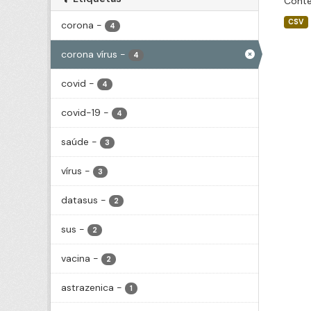
Conté
CSV
corona
-
4
corona vírus
-
4
covid
-
4
covid-19
-
4
saúde
-
3
vírus
-
3
datasus
-
2
sus
-
2
vacina
-
2
astrazenica
-
1