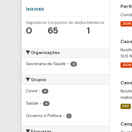
Perf
leia mais
Conté
Seguidores
Conjuntos de dados
Membros
JSON
0
65
1
Caso
Notif
Organizações
SUS N
Secretaria de Saúde
-
4
JSON
Grupos
Caso
Covid
-
Notif
4
realiz
Saúde
-
4
CSV
Governo e Política
-
1
Camp
Etiquetas