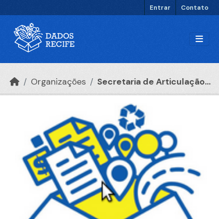
Ir para o conteúdo principal
Entrar
Contato
Organizações
Secretaria de Articulação...