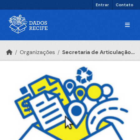
Ir para o conteúdo principal
Entrar
Contato
Organizações
Secretaria de Articulação...