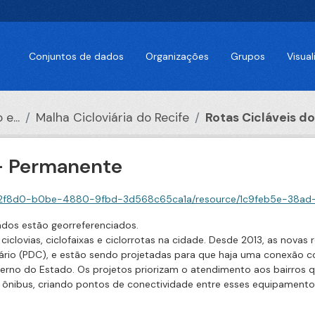
Conjuntos de dados
Organizações
Grupos
Visua
e...
Malha Cicloviária do Recife
Rotas Cicláveis do 
 - Permanente
-b0be-4880-9fbd-3d568c65ca1a/resource/1c9feb5e-38ad-4235-b3d2-771964c59c46
 dados estão georreferenciados.
iclovias, ciclofaixas e ciclorrotas na cidade. Desde 2013, as nova
iário (PDC), e estão sendo projetadas para que haja uma conexão co
erno do Estado. Os projetos priorizam o atendimento aos bairros q
e ônibus, criando pontos de conectividade entre esses equipamento