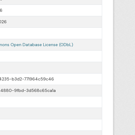
26
026
ons Open Database License (ODbL)
4235-b3d2-771964c59c46
-4880-9fbd-3d568c65ca1a