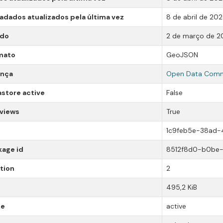
dados atualizados pela última vez
8 de abril de 20
ado
2 de março de 2
mato
GeoJSON
ença
Open Data Comm
store active
False
 views
True
1c9feb5e-38ad-
kage id
8512f8d0-b0be
tion
2
495,2 KiB
te
active