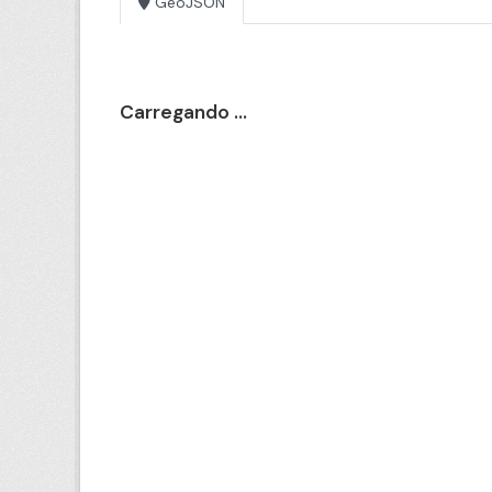
GeoJSON