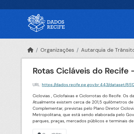
Ir para o conteúdo principal
Organizações
Autarquia de Trânsito 
Rotas Cicláveis do Recife
URL:
https://dados.recife.pe.gov.br:443/dataset/8512f8d0
Ciclovias , Ciclofaixas e Ciclorrotas do Recife. Os
Atualmente existem cerca de 201,5 quilômetros de c
Complementar, previstas pelo Plano Diretor Ciclov
Metropolitana, que está sendo elaborada pelo Gov
parques, praças, mercados públicos e terminais d