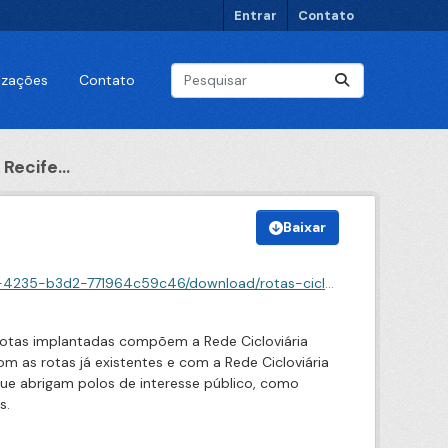
Entrar
Contato
lizações
Contato
Recife...
Baixar
/download/rotas-ciclaveis-do-recife-permanente.geojson
s rotas implantadas compõem a Rede Cicloviária
m as rotas já existentes e com a Rede Cicloviária
ue abrigam polos de interesse público, como
s.