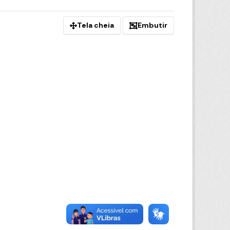
Tela cheia
Embutir