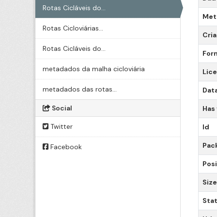
Rotas Cicláveis do...
Meta
Rotas Cicloviárias...
Cri
Rotas Cicláveis do...
For
metadados da malha cicloviária
Lic
metadados das rotas...
Data
Social
Has
Twitter
Id
Pac
Facebook
Posi
Size
Sta