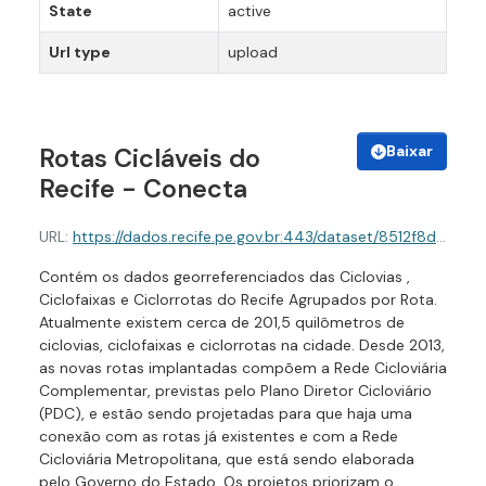
State
active
Url type
upload
Baixar
Rotas Cicláveis do
Recife - Conecta
URL:
https://dados.recife.pe.gov.br:443/dataset/8512f8d0-b0be-4880-9fbd-3d568c65ca1a/resource/c67fa150-8c69-4f6d-8fca-8204fdd61e35/download/rotas-ciclaveis-do-recife-conecta-.geojson
Contém os dados georreferenciados das Ciclovias ,
Ciclofaixas e Ciclorrotas do Recife Agrupados por Rota.
Atualmente existem cerca de 201,5 quilômetros de
ciclovias, ciclofaixas e ciclorrotas na cidade. Desde 2013,
as novas rotas implantadas compõem a Rede Cicloviária
Complementar, previstas pelo Plano Diretor Cicloviário
(PDC), e estão sendo projetadas para que haja uma
conexão com as rotas já existentes e com a Rede
Cicloviária Metropolitana, que está sendo elaborada
pelo Governo do Estado. Os projetos priorizam o