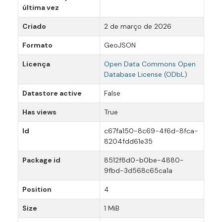
última vez
Criado
2 de março de 2026
Formato
GeoJSON
Licença
Open Data Commons Open
Database License (ODbL)
Datastore active
False
Has views
True
Id
c67fa150-8c69-4f6d-8fca-
8204fdd61e35
Package id
8512f8d0-b0be-4880-
9fbd-3d568c65ca1a
Position
4
Size
1 MiB