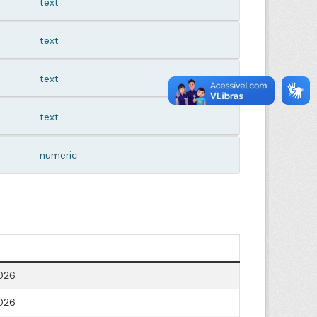
text
text
text
text
numeric
026
026