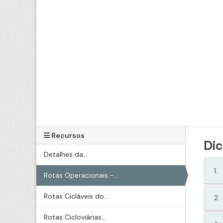
Recursos
Dic
Detalhes da...
1.
Rotas Operacionais -...
Rotas Cicláveis do...
2.
Rotas Cicloviárias...