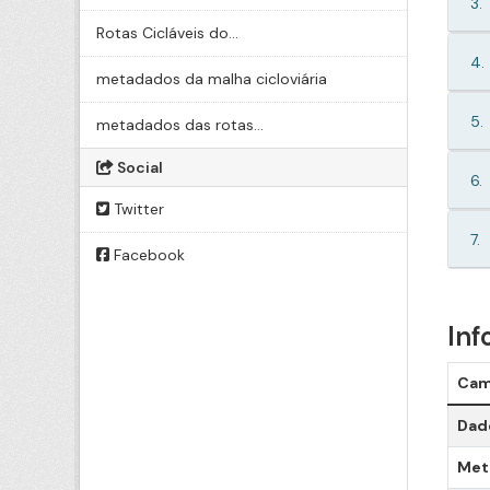
3.
Rotas Cicláveis do...
4.
metadados da malha cicloviária
5.
metadados das rotas...
Social
6.
Twitter
7.
Facebook
Inf
Ca
Dado
Meta