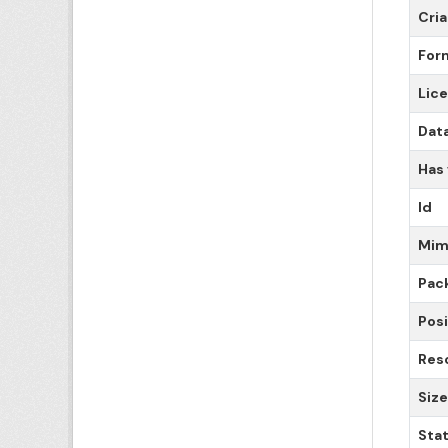
Cri
For
Lic
Data
Has
Id
Mim
Pac
Posi
Res
Size
Sta