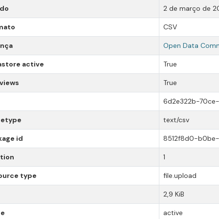
ado
2 de março de 2
mato
CSV
ença
Open Data Comm
store active
True
 views
True
6d2e322b-70ce-
etype
text/csv
kage id
8512f8d0-b0be
tion
1
ource type
file.upload
2,9 KiB
te
active