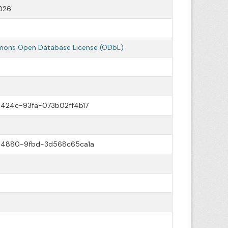
026
ons Open Database License (ODbL)
424c-93fa-073b02ff4b17
-4880-9fbd-3d568c65ca1a