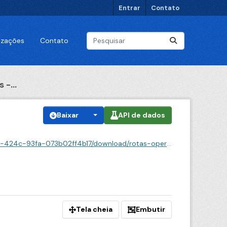
Entrar
Contato
lizações
Contato
 -...
Baixar
API de dados
17/download/rotas-operacionais-domingos-e-feriados.csv
Tela cheia
Embutir