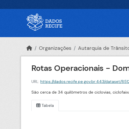
Ir para o conteúdo principal
Organizações
Autarquia de Trânsito 
Rotas Operacionais - Dom
URL:
https://dados.recife.pe.gov.br:443/dataset/8512f8d
São cerca de 34 quilômetros de ciclovias, ciclofai
Tabela