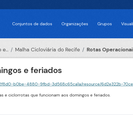
Conjuntos de dados
Organizações
Grupos
Visua
e...
Malha Cicloviária do Recife
Rotas Operacionais
ingos e feriados
0-b0be-4880-9fbd-3d568c65ca1a/resource/6d2e322b-70ce-424c-93fa-073b02ff4b
xas e ciclorrotas que funcionam aos domingos e feriados.