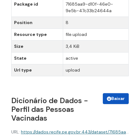
Package id
71685aa9-d10f-46e0-
9e5b-47c33b24644a
Position
8
Resource type
file.upload
Size
3,4 KiB
State
active
Url type
upload
Baixar
Dicionário de Dados -
Perfil das Pessoas
Vacinadas
URL:
https://dados.recife.pe.gov.br:443/dataset/71685aa9-d10f-46e0-9e5b-47c33b24644a/resource/45f66aab-5b49-4782-bcce-9510bef3f31d/download/dicionario-de-dados-perfil-das-pessoas-vacinadas.json