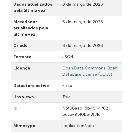
Dados atualizados
6 de março de 2026
pela última vez
Metadados
6 de março de 2026
atualizados pela
última vez
Criado
6 de março de 2026
Formato
JSON
Licença
Open Data Commons Open
Database License (ODbL)
Datastore active
False
Has views
True
Id
45f66aab-5b49-4782-
bcce-9510bef3f31d
Mimetype
application/json