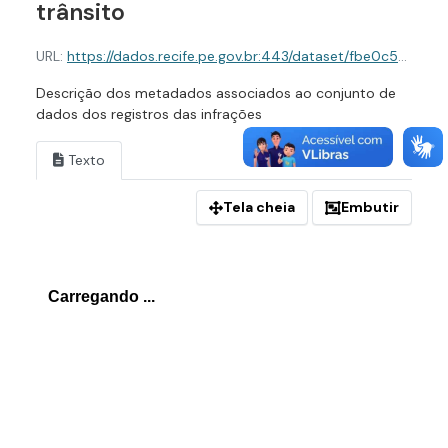
trânsito
URL:
https://dados.recife.pe.gov.br:443/dataset/fbe0c549-cd14-4146-886c-38bc0859cd2f/resource/4a2eab20-6059-4097-a9b7-8e2eeacb41e1/download/dicionario-de-dados-das-infracoes-de-transito.json
Descrição dos metadados associados ao conjunto de
dados dos registros das infrações
Texto
Tela cheia
Embutir