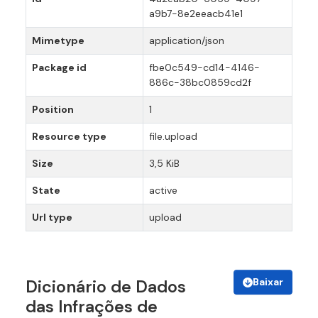
a9b7-8e2eeacb41e1
Mimetype
application/json
Package id
fbe0c549-cd14-4146-
886c-38bc0859cd2f
Position
1
Resource type
file.upload
Size
3,5 KiB
State
active
Url type
upload
Baixar
Dicionário de Dados
das Infrações de