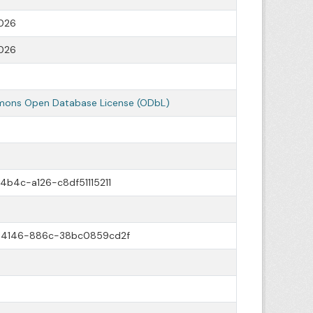
026
026
ons Open Database License (ODbL)
b4c-a126-c8df51115211
-4146-886c-38bc0859cd2f