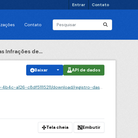
Entrar
Contato
lizações
Contato
s Infrações de...
Baixar
API de dados
1/download/registro-das-infracoes-de-transito-2007.csv
Tela cheia
Embutir