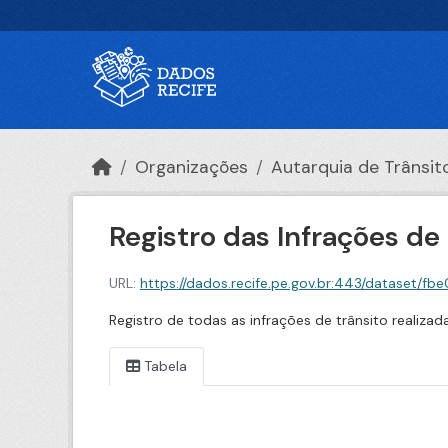
Ir para o conteúdo principal
Organizações
Autarquia de Trânsito 
Registro das Infrações de
URL:
https://dados.recife.pe.gov.br:443/dataset/fbe0c54
Registro de todas as infrações de trânsito realiz
Tabela