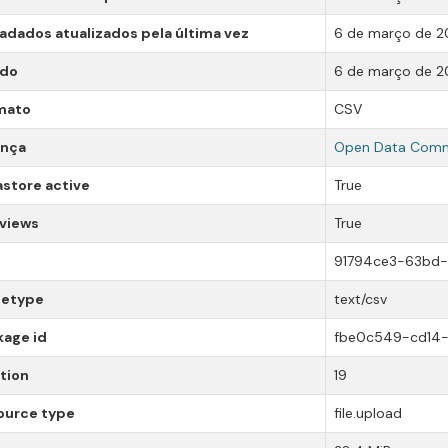
dados atualizados pela última vez
6 de março de 2
ado
6 de março de 2
mato
CSV
ença
Open Data Comm
store active
True
 views
True
91794ce3-63bd-4
etype
text/csv
kage id
fbe0c549-cd14
tion
19
ource type
file.upload