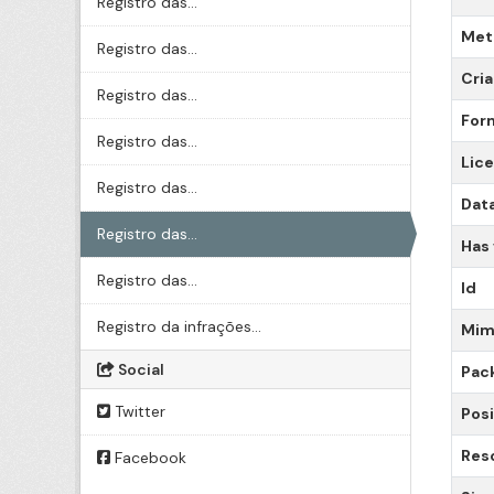
Registro das...
Meta
Registro das...
Cri
Registro das...
For
Registro das...
Lic
Registro das...
Data
Registro das...
Has
Registro das...
Id
Registro da infrações...
Mim
Social
Pac
Twitter
Posi
Res
Facebook