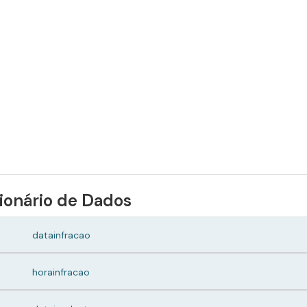
ionário de Dados
datainfracao
horainfracao