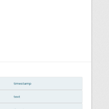
timestamp
text