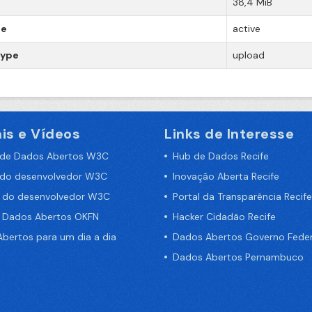
38,4 MiB
te
active
type
upload
is e Vídeos
Links de Interesse
 de Dados Abertos W3C
Hub de Dados Recife
 do desenvolvedor W3C
Inovação Aberta Recife
a do desenvolvedor W3C
Portal da Transparência Recife
e Dados Abertos OKFN
Hacker Cidadão Recife
bertos para um dia a dia
Dados Abertos Governo Feder
Dados Abertos Pernambuco