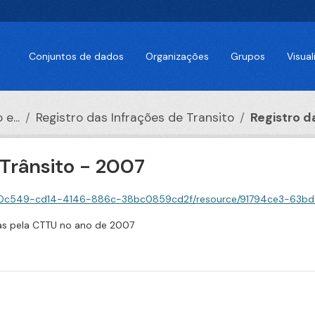
Conjuntos de dados
Organizações
Grupos
Visua
e...
Registro das Infrações de Transito
Registro da
 Trânsito - 2007
9-cd14-4146-886c-38bc0859cd2f/resource/91794ce3-63bd-4b4c-a126-c8df5111521
adas pela CTTU no ano de 2007