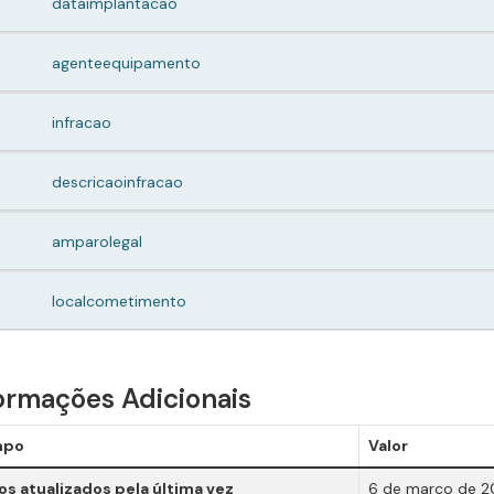
dataimplantacao
agenteequipamento
infracao
descricaoinfracao
amparolegal
localcometimento
ormações Adicionais
mpo
Valor
s atualizados pela última vez
6 de março de 2