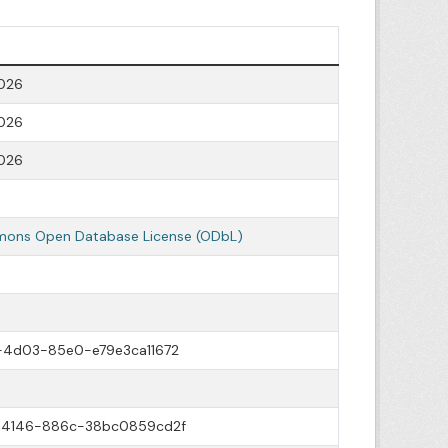
026
026
026
ons Open Database License (ODbL)
4d03-85e0-e79e3ca11672
-4146-886c-38bc0859cd2f