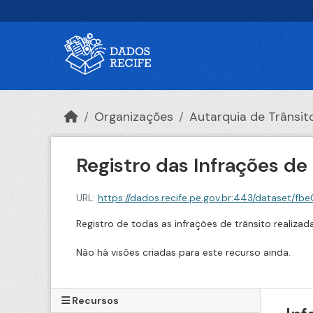
Ir para o conteúdo principal
Organizações
Autarquia de Trânsito 
Registro das Infrações de
URL:
https://dados.recife.pe.gov.br:443/dataset/fbe0c54
Registro de todas as infrações de trânsito realiza
Não há visões criadas para este recurso ainda.
Recursos