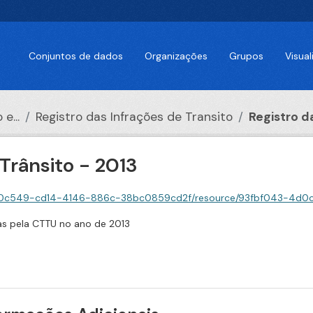
Conjuntos de dados
Organizações
Grupos
Visua
e...
Registro das Infrações de Transito
Registro da
 Trânsito - 2013
9-cd14-4146-886c-38bc0859cd2f/resource/93fbf043-4d0c-4d03-85e0-e79e3ca1167
das pela CTTU no ano de 2013