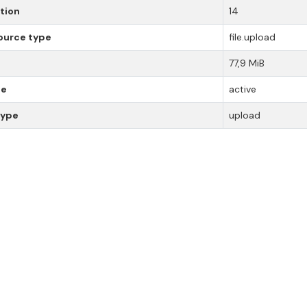
tion
14
ource type
file.upload
77,9 MiB
te
active
type
upload