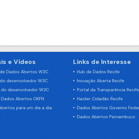
is e Vídeos
Links de Interesse
 de Dados Abertos W3C
Hub de Dados Recife
 do desenvolvedor W3C
Inovação Aberta Recife
a do desenvolvedor W3C
Portal da Transparência Recife
e Dados Abertos OKFN
Hacker Cidadão Recife
bertos para um dia a dia
Dados Abertos Governo Feder
Dados Abertos Pernambuco