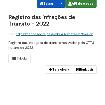
Baixar
API de dados
Registro das infrações de
Trânsito - 2022
URL:
https://dados.recife.pe.gov.br:443/dataset/fbe0c549-cd14-4146-886c-38bc0859cd2f/resource/896622f2-4104-4c6b-acc5-bded85fa8a26/download/registro-das-infracoes-de-transito-2022.csv
Registro das infrações de trânsito realizadas pela CTTU
no ano de 2022
Tabela
Tela cheia
Embutir