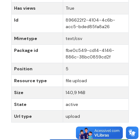
Has views
True
Id
896622f2-4104-4c6b-
acc5-bded85fa8a26
Mimetype
text/csv
Package id
fbe0c549-cd14-4146-
886c-38bc0859cd2f
Position
5
Resource type
file.upload
Size
140,9 MiB
State
active
Url type
upload