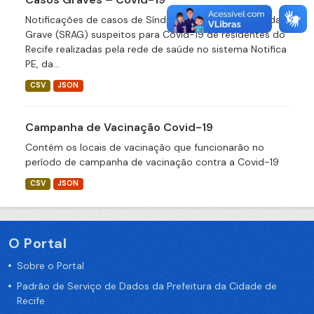
Notificações de casos de Síndrome Respiratória Aguda
Grave (SRAG) suspeitos para Covid-19 de residentes do
Recife realizadas pela rede de saúde no sistema Notifica
PE, da...
CSV
JSON
Campanha de Vacinação Covid-19
Contém os locais de vacinação que funcionarão no
período de campanha de vacinação contra a Covid-19
CSV
JSON
O Portal
Sobre o Portal
Padrão de Serviço de Dados da Prefeitura da Cidade de
Recife