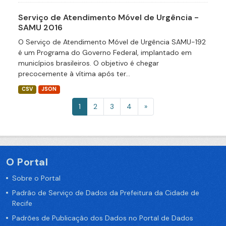
Serviço de Atendimento Móvel de Urgência -
SAMU 2016
O Serviço de Atendimento Móvel de Urgência SAMU-192
é um Programa do Governo Federal, implantado em
municípios brasileiros. O objetivo é chegar
precocemente à vítima após ter...
CSV
JSON
1
2
3
4
»
O Portal
Sobre o Portal
Padrão de Serviço de Dados da Prefeitura da Cidade de
Recife
Padrões de Publicação dos Dados no Portal de Dados