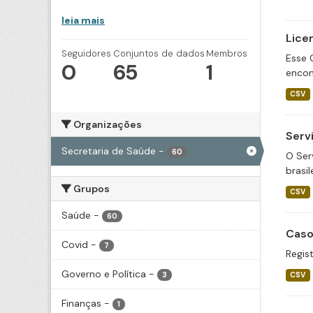
leia mais
Lice
Seguidores
Conjuntos de dados
Membros
Esse 
0
65
1
encon
CSV
Organizações
Serv
Secretaria de Saúde
-
60
O Ser
brasil
Grupos
CSV
Saúde
-
60
Caso
Covid
-
7
Regis
Governo e Política
-
3
CSV
Finanças
-
1