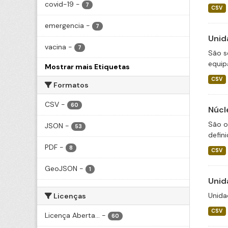
covid-19
-
7
CSV
emergencia
-
7
Unid
vacina
-
7
São s
equip
Mostrar mais Etiquetas
CSV
Formatos
CSV
-
60
Núcl
São o
JSON
-
53
defini
PDF
-
8
CSV
GeoJSON
-
1
Unid
Unida
Licenças
CSV
Licença Aberta...
-
60