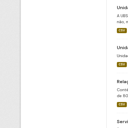
Unid
A UBS
não, n
CSV
Unid
Unida
CSV
Rela
Conté
de 80
CSV
Serv