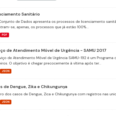
nciamento Sanitário
Conjunto de Dados apresenta os processos de licenciamento sanitá
tram-se, apenas, os processos que já estão 100%...
PDF
iço de Atendimento Móvel de Urgência - SAMU 2017
viço de Atendimento Móvel de Urgência SAMU-192 é um Programa d
eiros. O objetivo é chegar precocemente à vítima após ter...
JSON
s de Dengue, Zika e Chikungunya
tro dos casos de Dengue, Zica e Chikungunya com registros nas unid
JSON