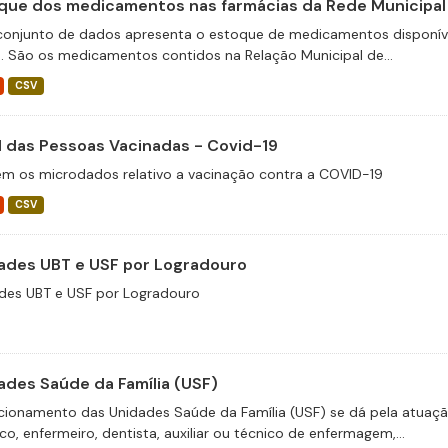
que dos medicamentos nas farmácias da Rede Municipal
conjunto de dados apresenta o estoque de medicamentos disponíve
e. São os medicamentos contidos na Relação Municipal de...
CSV
il das Pessoas Vacinadas - Covid-19
m os microdados relativo a vacinação contra a COVID-19
CSV
ades UBT e USF por Logradouro
des UBT e USF por Logradouro
ades Saúde da Família (USF)
cionamento das Unidades Saúde da Família (USF) se dá pela atuaçã
o, enfermeiro, dentista, auxiliar ou técnico de enfermagem,...