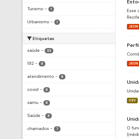
Esto
Turismo
-
1
Esse 
Recif
Urbanismo
-
1
JSON
Etiquetas
Perf
saúde
-
33
Conté
192
-
JSON
9
atendimento
-
8
Unid
covid
-
8
Unida
CSV
samu
-
8
Saúde
-
8
Unid
O fun
chamados
-
7
(médic