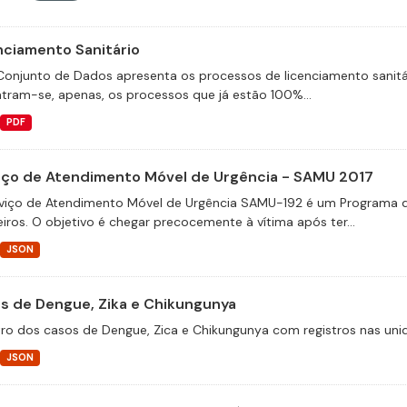
nciamento Sanitário
Conjunto de Dados apresenta os processos de licenciamento sanitá
tram-se, apenas, os processos que já estão 100%...
PDF
iço de Atendimento Móvel de Urgência - SAMU 2017
viço de Atendimento Móvel de Urgência SAMU-192 é um Programa d
eiros. O objetivo é chegar precocemente à vítima após ter...
JSON
s de Dengue, Zika e Chikungunya
tro dos casos de Dengue, Zica e Chikungunya com registros nas unid
JSON