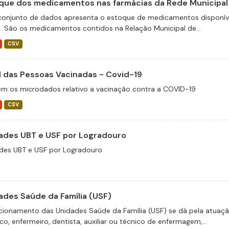
que dos medicamentos nas farmácias da Rede Municipal
conjunto de dados apresenta o estoque de medicamentos disponíve
e. São os medicamentos contidos na Relação Municipal de...
CSV
il das Pessoas Vacinadas - Covid-19
m os microdados relativo a vacinação contra a COVID-19
CSV
ades UBT e USF por Logradouro
des UBT e USF por Logradouro
ades Saúde da Família (USF)
cionamento das Unidades Saúde da Família (USF) se dá pela atuaçã
o, enfermeiro, dentista, auxiliar ou técnico de enfermagem,...