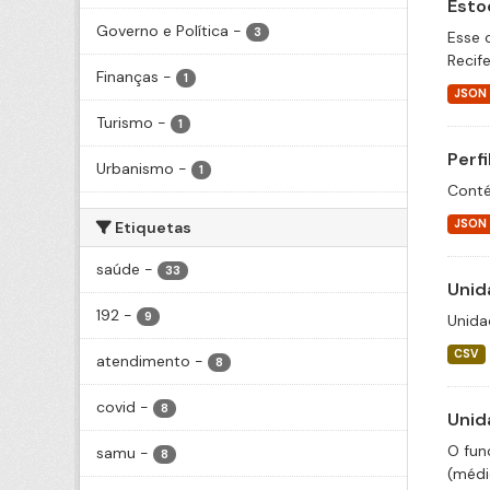
Esto
Governo e Política
-
3
Esse 
Recif
Finanças
-
1
JSON
Turismo
-
1
Perf
Urbanismo
-
1
Conté
JSON
Etiquetas
saúde
-
33
Unid
192
-
9
Unida
CSV
atendimento
-
8
covid
-
8
Unid
O fun
samu
-
8
(médic