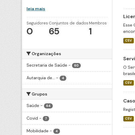
leia mais
Lice
Seguidores
Conjuntos de dados
Membros
Esse 
0
65
1
encon
CSV
Organizações
Serv
Secretaria de Saúde
-
60
O Ser
brasil
Autarquia de...
-
4
CSV
Grupos
Caso
Saúde
-
64
Regis
Covid
-
7
CSV
Mobilidade
-
4