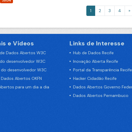
JSON
1
2
3
4
»
is e Vídeos
Links de Interesse
 de Dados Abertos W3C
Hub de Dados Recife
 do desenvolvedor W3C
Inovação Aberta Recife
a do desenvolvedor W3C
Portal da Transparência Recife
e Dados Abertos OKFN
Hacker Cidadão Recife
bertos para um dia a dia
Dados Abertos Governo Feder
Dados Abertos Pernambuco