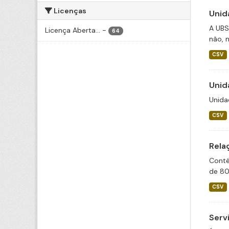
Licenças
Unid
A UBS
Licença Aberta...
-
64
não, n
CSV
Unid
Unida
CSV
Rela
Conté
de 80
CSV
Serv