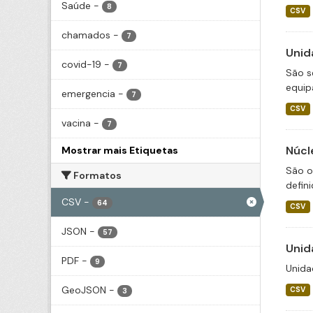
Saúde
-
8
CSV
chamados
-
7
Unid
covid-19
-
7
São s
equip
emergencia
-
7
CSV
vacina
-
7
Núcl
Mostrar mais Etiquetas
São o
Formatos
defini
CSV
-
64
CSV
JSON
-
57
Unid
PDF
-
9
Unida
GeoJSON
-
CSV
3