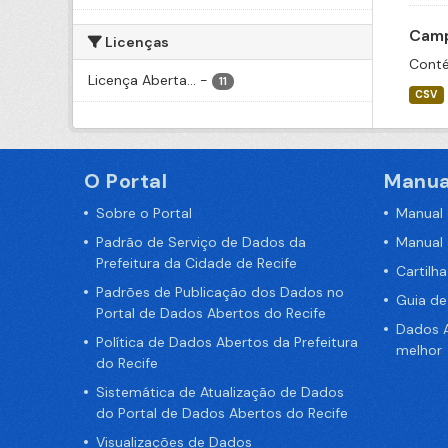
Camp
Licenças
Conté
Licença Aberta...
-
11
CSV
O Portal
Manua
Sobre o Portal
Manual
Padrão de Serviço de Dados da
Manual
Prefeitura da Cidade de Recife
Cartilh
Padrões de Publicação dos Dados no
Guia d
Portal de Dados Abertos do Recife
Dados A
Política de Dados Abertos da Prefeitura
melhor
do Recife
Sistemática de Atualização de Dados
do Portal de Dados Abertos do Recife
Visualizações de Dados