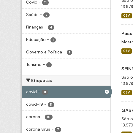
São o
Covid
-
11
13.97
Saúde
-
7
CSV
Finanças
-
4
Pass
Educação
-
1
Mostr
CSV
Governo e Política
-
1
Turismo
-
1
SEIN
São o
Etiquetas
13.97
covid
-
11
CSV
covid-19
-
11
GABP
corona
-
10
São o
13.97
corona vírus
-
7