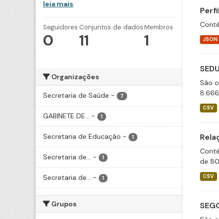
leia mais
Perf
Conté
Seguidores
Conjuntos de dados
Membros
0
11
1
JSON
SEDU
Organizações
São o
8.666
Secretaria de Saúde
-
7
CSV
GABINETE DE...
-
1
Secretaria de Educação
-
Rela
1
Conté
Secretaria de...
-
1
de 80
Secretaria de...
-
CSV
1
Grupos
SEGO