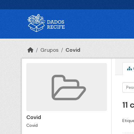
Ir para o conteúdo principal
Grupos
Covid
11
Covid
Etiqu
Covid