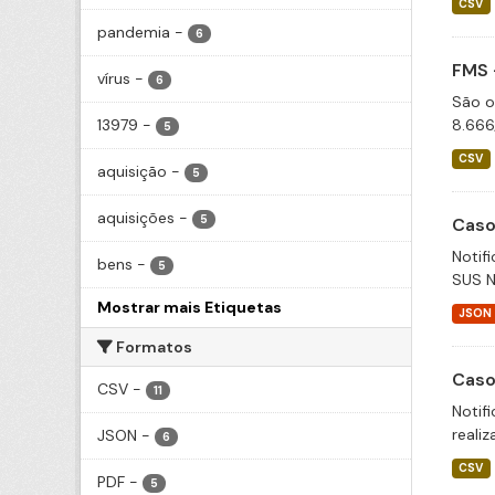
CSV
pandemia
-
6
FMS 
vírus
-
6
São o
13979
-
8.666
5
CSV
aquisição
-
5
aquisições
-
5
Caso
Notif
bens
-
5
SUS N
Mostrar mais Etiquetas
JSON
Formatos
Caso
CSV
-
11
Notif
realiz
JSON
-
6
CSV
PDF
-
5